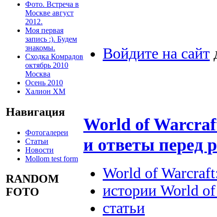
Фото. Встреча в
Москве август
2012.
Моя первая
запись :). Будем
знакомы.
Войдите на сайт
Сходка Комрадов
октябрь 2010
Москва
Осень 2010
Халион ХМ
Навигация
World of Warcraf
Фотогалереи
и ответы перед 
Статьи
Новости
Mollom test form
World of Warcraft
RANDOM
истории World of
FOTO
статьи