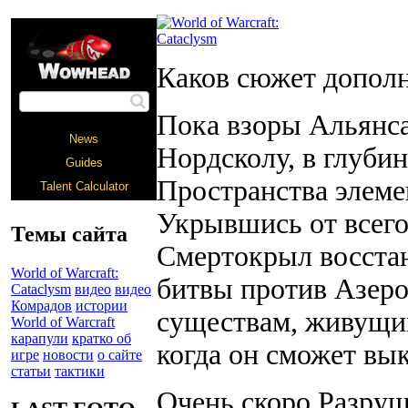
Каков сюжет дополне
Пока взоры Альянс
Нордсколу, в глуби
Пространства элеме
Укрывшись от всего
Темы сайта
Смертокрыл восстан
World of Warcraft:
битвы против Азеро
Cataclysm
видео
видео
Комрадов
истории
существам, живущим
World of Warcraft
карапули
кратко об
когда он сможет вы
игре
новости
о сайте
статьи
тактики
Очень скоро Разруш