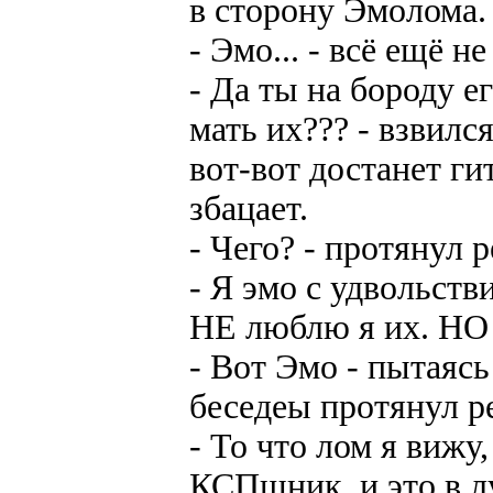
в сторону Эмолома.
- Эмо... - всё ещё 
- Да ты на бороду е
мать их??? - взвил
вот-вот достанет г
збацает.
- Чего? - протянул 
- Я эмо с удвольств
НЕ люблю я их. 
- Вот Эмо - пытаясь
беседеы протянул ре
- То что лом я вижу,
КСПшник, и это в л