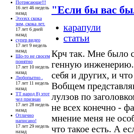
Потрясающе!!!
"Если бы вас бы
16 лет 46 недель
назад
Ээээхх скока
зим, скока лет.
карапули
17 лет 6 дней
назад
статьи
супер видео
17 лет 9 недель
назад
Крч так. Мне было 
Шо-то не свосем
понятно
генную инженерию.
17 лет 10 недель
назад
себя и других, и что
Любопытно .
17 лет 11 недель
Вобщем представля
назад
ТТ народ 8) этот
лулзов по заголовк
чел признан
17 лет 28 недель
не всех конечно - ф
назад
Отлично
мнение меня не осо
написано!
17 лет 29 недель
что такое есть. А е
назад