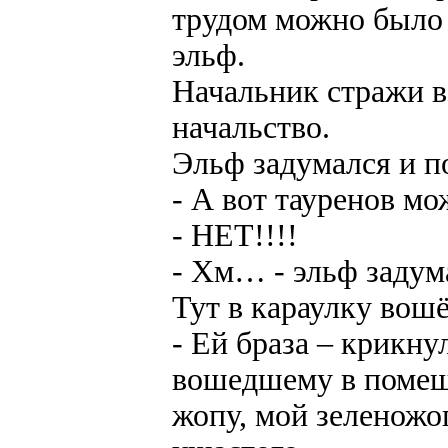
трудом можно было 
эльф.
Начальник стражи в
начальство.
Эльф задумался и по
- А вот тауренов м
- НЕТ!!!!
- Хм… - эльф задум
Тут в караулку вош
- Ей браза – крикну
вошедшему в помещ
жопу, мой зеленожо