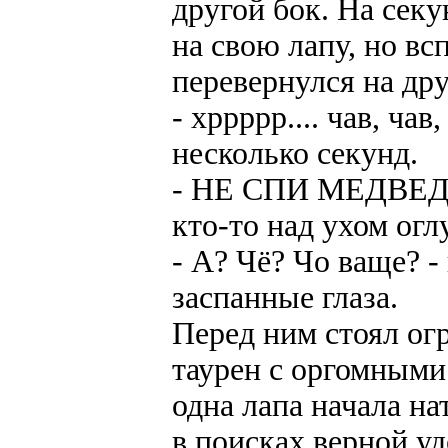
другой бок. На секу
на свою лапу, но вс
перевернулся на дру
- хррррр.... чав, чав
несколько секунд.
- НЕ СПИ МЕДВЕД
кто-то над ухом ог
- А? Чё? Чо ваще? 
заспанные глаза.
Перед ним стоял ог
таурен с оргомными
одна лапа начала н
в поисках верной уд