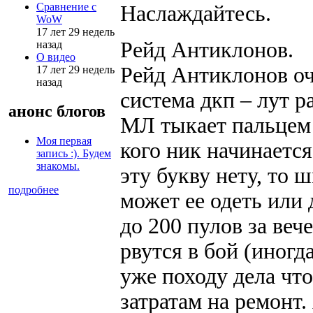
Сравнение с
Наслаждайтесь.
WoW
17 лет 29 недель
Рейд Антиклонов.
назад
О видео
Рейд Антиклонов оч
17 лет 29 недель
назад
система дкп – лут 
анонс блогов
МЛ тыкает пальцем 
Моя первая
кого ник начинается
запись :). Будем
знакомы.
эту букву нету, то 
подробнее
может ее одеть или
до 200 пулов за веч
рвутся в бой (иногд
уже походу дела чт
затратам на ремонт