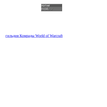
гильдия Комрады World of Warcraft