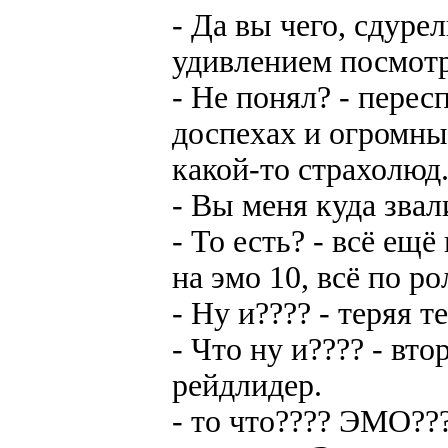
- Да вы чего, сдуре
удивлением посмотр
- Не понял? - перес
доспехах и огромны
какой-то страхолюд
- Вы меня куда зва
- То есть? - всё ещ
на эмо 10, всё по ро
- Ну и???? - теряя 
- Что ну и???? - вт
рейдлидер.
- то что???? ЭМО??