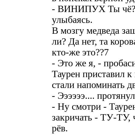
- ВИНИПУХ Ты чё? Н
улыбаясь.
В мозгу медведа за
ли? Да нет, та коров
кто-же это??7
- Это же я, - проба
Таурен приставил к
стали напоминать д
- Ээээээ.... протяну
- Ну смотри - Таур
закричать - ТУ-ТУ, 
рёв.