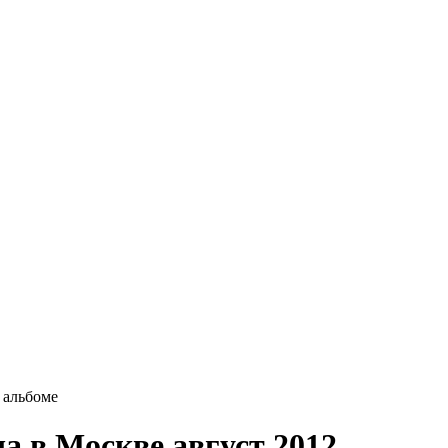
 альбоме
а в Москве август 2012.