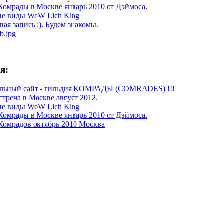
Комрады в Москве январь 2010 от Дэймоса.
е виды WoW Lich King
ая запись :). Будем знакомы.
b.jpg
я:
льный сайт - гильдия КОМРАДЫ (COMRADES) !!!
стреча в Москве август 2012.
е виды WoW Lich King
Комрады в Москве январь 2010 от Дэймоса.
Комрадов октябрь 2010 Москва