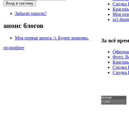
Сходка 
Красивы
Забыли пароль?
Моя перв
ss1-thum
анонс блогов
Моя первая запись :). Будем знакомы.
За всё врем
подробнее
Официа
Фото. В
Красивы
Сходка 
Сходка 