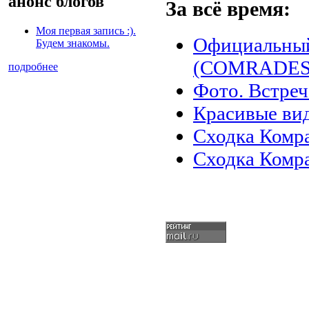
анонс блогов
За всё время:
Моя первая запись :).
Официальный
Будем знакомы.
(COMRADES)
подробнее
Фото. Встреч
Красивые ви
Сходка Комра
Сходка Комр