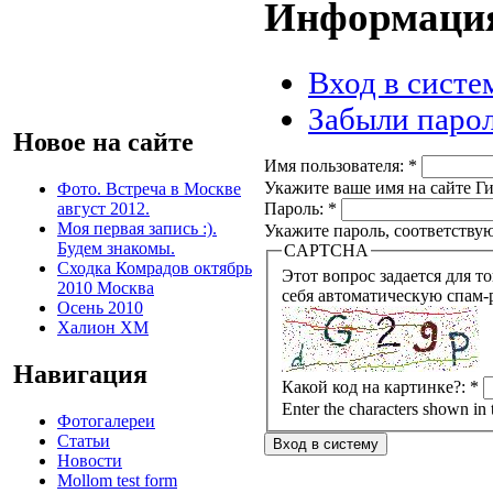
Информация
Вход в систе
Забыли паро
Новое на сайте
Имя пользователя:
*
Укажите ваше имя на сайте Ги
Фото. Встреча в Москве
Пароль:
*
август 2012.
Моя первая запись :).
Укажите пароль, соответству
Будем знакомы.
CAPTCHA
Сходка Комрадов октябрь
Этот вопрос задается для того, чтобы вы
2010 Москва
себя автоматическую спам-
Осень 2010
Халион ХМ
Навигация
Какой код на картинке?:
*
Enter the characters shown in 
Фотогалереи
Статьи
Новости
Mollom test form