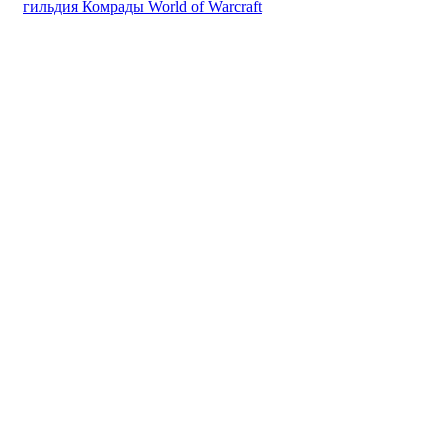
гильдия Комрады World of Warcraft