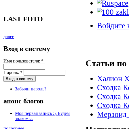
LAST FOTO
Войдите 
далее
Вход в систему
Статьи по
Имя пользователя:
*
Пароль:
*
Халион 
Сходка К
Забыли пароль?
Сходка К
анонс блогов
Сходка К
Мерзоид 
Моя первая запись :). Будем
знакомы.
подробнее