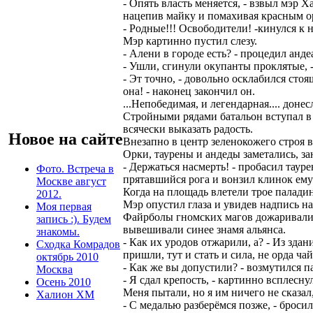
- Опять власть меняется, - взвыл мэр 
нацепив майку и помахивая красным ор
- Родные!!! Освободители! -кинулся к н
Мэр картинно пустил слезу.
- Алени в городе есть? - процедил анд
- Ушли, сгинули окупанты проклятые, -
- Эт точно, - довольно осклабился стоящ
она! - наконец закончил он.
...Непобедимая, и легендарная.... доне
Стройными рядами батальон вступал в
всячески выказать радость.
Новое на сайте
Внезапно в центр зеленокожего строя в
Орки, таурены и андеды заметались, за
- Держаться насмерть! - пробасил тауре
Фото. Встреча в
прятавшийся рога и вонзил клинок ему
Москве август
Когда на площадь влетели трое палади
2012.
Мэр опустил глаза и увидев надпись на
Моя первая
Файрболы гномских магов дожаривали 
запись :). Будем
вывешивали синее знамя альянса.
знакомы.
- Как их уродов отжарили, а? - Из зд
Сходка Комрадов
пришли, тут и стать и сила, не орда чай
октябрь 2010
- Как же вы допустили? - возмутился па
Москва
- Я сдал крепость, - картинно всплесн
Осень 2010
Меня пытали, но я им ничего не сказал
Халион ХМ
- С медалью разберёмся позже, - броси