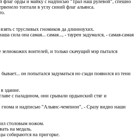
ный флаг орды и майку с надписью "Трал наш рулевой", спешно
венело топтали в углу синий флаг альянса.
то.
о взять с трусливых гномиков да длинноухих.
а сила она самая... самая..., - таурен задумался, - самая-самая
 зелнокожих воителей, и только скачущий мэр пытался
в бывает... он попытался задуматься но сзади появился из тени
в здание.
лаве с паладином, они срывали ордынский стяг и
м гнома и надписью "Альянс-чемпион", - Сразу видно наши
илил столовым ножом.
вать на медаль.
нцы собираются на пригорке.