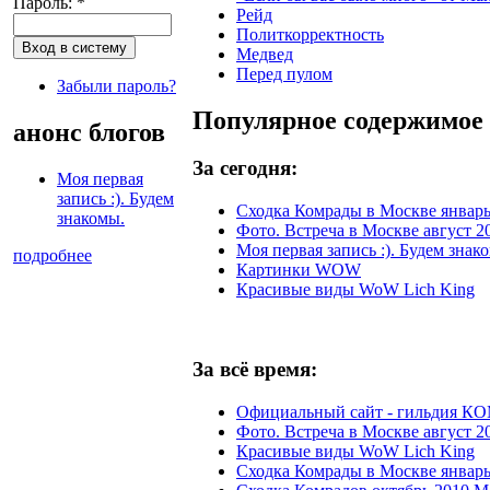
Пароль:
*
Рейд
Политкорректность
Медвед
Перед пулом
Забыли пароль?
Популярное содержимое
анонс блогов
За сегодня:
Моя первая
запись :). Будем
Сходка Комрады в Москве январь
знакомы.
Фото. Встреча в Москве август 2
Моя первая запись :). Будем знак
подробнее
Картинки WOW
Красивые виды WoW Lich King
За всё время:
Официальный сайт - гильдия 
Фото. Встреча в Москве август 2
Красивые виды WoW Lich King
Сходка Комрады в Москве январь