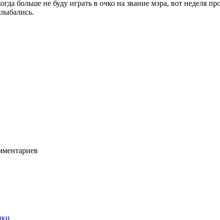
когда больше не буду играть в очко на звание мэра, вот неделя п
лыбались.
мментариев
нки