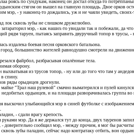
Халаа роясь по сундукам, наконец он достал откуда-то потрёппа
дынским стягом он вышел на главную площадь. Двое орков остер
им мэр, - у наконец-то дождались, уж и не чаяли увидеть, своих-
еад лок сквозь зубы не слишком дружелюбно.
 затараторил мэр, - как наших-то увидали так и побежали, да чт
ий рядм таруен, пытаясь заправить двуручный топор в трусы, - наш
слась издалека боевая песня орковского батальона.
 город, большинство жителей равнодушно смотрели на движение
резался файрбол, разбрасывая опалённые тела.
нимая оборону.
н выхватывая из трусов топор, - ну или до того что там у андедо
 в спину.
нов ряды орыднцев дрогнули.
 майке "Трал наш рулевой" смачно выматерился и пулей кинулся 
недобитых ордынцев, и на площади разворачивалась группа во г
ания выскочил улыбающийся мэр в синей футболке с изображение
.
ладин, - сдали врагу крепость.
ул руками мэр. Да я же держался тут до конца, двух тауренов зап
, - доверительно сообщил мэр, - между прочим, я мог бы расчиты
л сквозь зубы паладин, сейчас надо контратаку отбить, вон орды