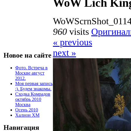
WoW Lich Kin
WoWScrnShot_0114
960
visits
Оригинал
« previous
next »
Новое на сайте
Фото. Встреча в
Москве август
2012.
Моя первая запись
:). Будем знакомы.
Сходка Комрадов
октябрь 2010
Москва
Осень 2010
Халион ХМ
Навигация