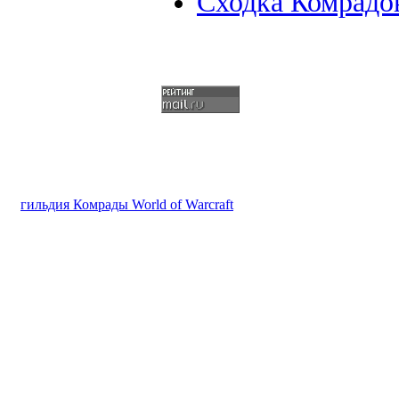
Сходка Комрадо
гильдия Комрады World of Warcraft