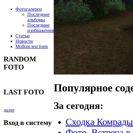
Фотогалереи
Последние
альбомы
Последние
изображения
Статьи
Новости
Mollom test form
RANDOM
FOTO
Популярное сод
LAST FOTO
За сегодня:
далее
Сходка Комрады 
Вход в систему
Фото. Встреча в