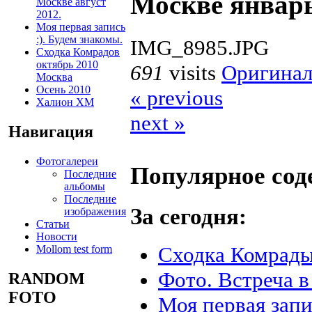
Москве январь
Москве август
2012.
Моя первая запись
:). Будем знакомы.
IMG_8985.JPG
Сходка Комрадов
октябрь 2010
691
visits
Оригинал
Москва
Осень 2010
« previous
Халион ХМ
next »
Навигация
Фотогалереи
Популярное со
Последние
альбомы
Последние
За сегодня:
изображения
Статьи
Новости
Сходка Комрады
Mollom test form
Фото. Встреча в
RANDOM
FOTO
Моя первая запи