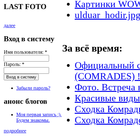
Картинки WO
LAST FOTO
ulduar_hodir.jp
далее
Вход в систему
За всё время:
Имя пользователя:
*
Официальный 
Пароль:
*
(COMRADES) !
Фото. Встреча 
Забыли пароль?
Красивые виды
анонс блогов
Сходка Комрады
Моя первая запись :).
Сходка Комрад
Будем знакомы.
подробнее