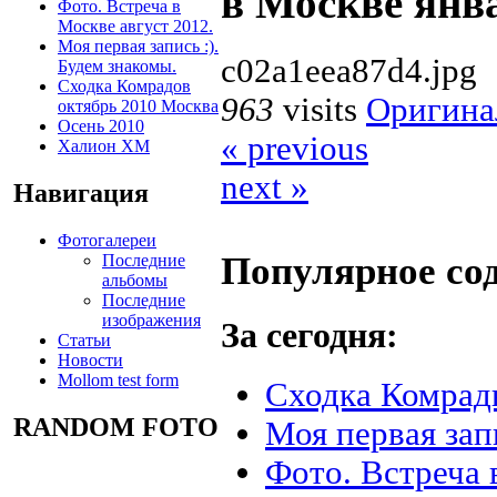
в Москве янва
Фото. Встреча в
Москве август 2012.
Моя первая запись :).
c02a1eea87d4.jpg
Будем знакомы.
Сходка Комрадов
963
visits
Оригина
октябрь 2010 Москва
Осень 2010
« previous
Халион ХМ
next »
Навигация
Фотогалереи
Популярное со
Последние
альбомы
Последние
изображения
За сегодня:
Статьи
Новости
Mollom test form
Сходка Комрады
RANDOM FOTO
Моя первая зап
Фото. Встреча 