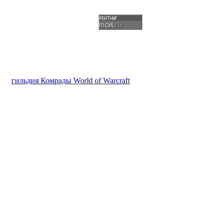
гильдия Комрады World of Warcraft