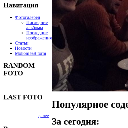
Навигация
Фотогалереи
Последние
альбомы
Последние
изображения
Статьи
Новости
Mollom test form
RANDOM
FOTO
LAST FOTO
Популярное сод
далее
За сегодня: