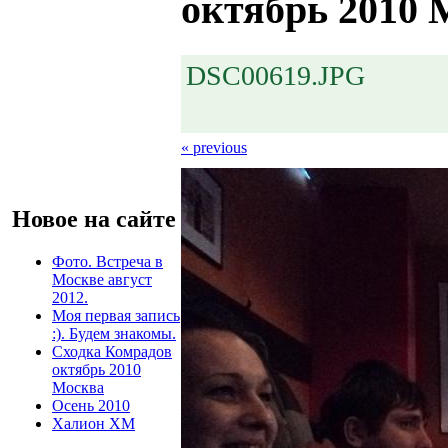
октябрь 2010 
DSC00619.JPG
« previous
Новое на сайте
Фото. Встреча в
Москве август
2012.
Моя первая запись
:). Будем знакомы.
Сходка Комрадов
октябрь 2010
Москва
Осень 2010
Халион ХМ