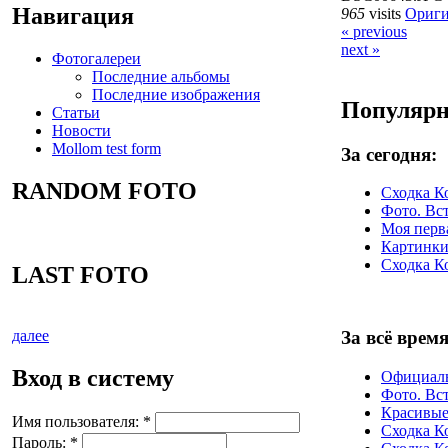
Навигация
965
visits
Ориги
« previous
next »
Фотогалереи
Последние альбомы
Последние изображения
Популярн
Статьи
Новости
Mollom test form
За сегодня:
RANDOM FOTO
Сходка К
Фото. Вст
Моя перва
Картинк
Сходка К
LAST FOTO
За всё время
далее
Вход в систему
Официал
Фото. Вст
Красивые
Имя пользователя:
*
Сходка К
Пароль:
*