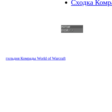
Сходка Комр
гильдия Комрады World of Warcraft