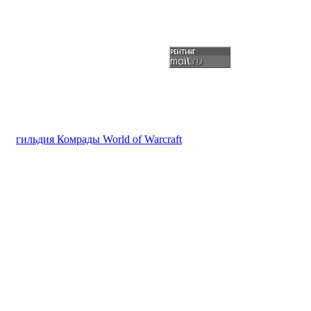
гильдия Комрады World of Warcraft