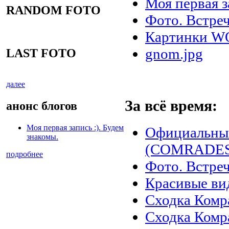
Моя первая з
RANDOM FOTO
Фото. Встреч
Картинки 
gnom.jpg
LAST FOTO
далее
За всё время:
анонс блогов
Моя первая запись :). Будем
Официальны
знакомы.
(COMRADES)
подробнее
Фото. Встреч
Красивые ви
Сходка Комр
Сходка Комр