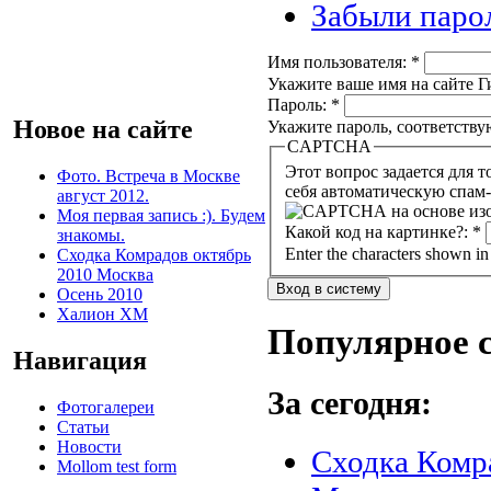
Забыли паро
Имя пользователя:
*
Укажите ваше имя на сайте Ги
Пароль:
*
Новое на сайте
Укажите пароль, соответств
CAPTCHA
Этот вопрос задается для того, чтобы в
Фото. Встреча в Москве
себя автоматическую спам-
август 2012.
Моя первая запись :). Будем
Какой код на картинке?:
*
знакомы.
Enter the characters shown in
Сходка Комрадов октябрь
2010 Москва
Осень 2010
Халион ХМ
Популярное 
Навигация
За сегодня:
Фотогалереи
Статьи
Новости
Сходка Комр
Mollom test form