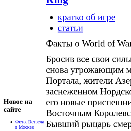
кратко об игре
статьи
Факты о World of Warc
Бросив все свои сил
снова угрожающим м
Портала, жители Азе
заснеженном Нордско
его новые приспешни
Новое на
сайте
Восточным Королевст
Бывший рыцарь смерт
Фото. Встреча
в Москве