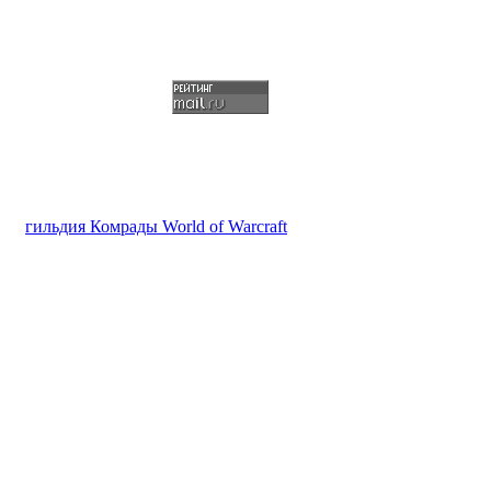
гильдия Комрады World of Warcraft