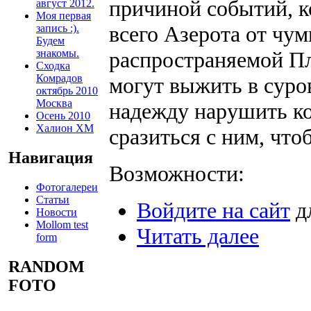
причиной событий, 
август 2012.
Моя первая
всего Азерота от чу
запись :).
Будем
знакомы.
распространяемой П
Сходка
Комрадов
могут выжить в суро
октябрь 2010
Москва
надежду нарушить к
Осень 2010
Халион ХМ
сразиться с ним, что
Навигация
Возможности:
Фотогалереи
Статьи
Войдите на сайт
д
Новости
Mollom test
Читать далее
form
RANDOM
FOTO