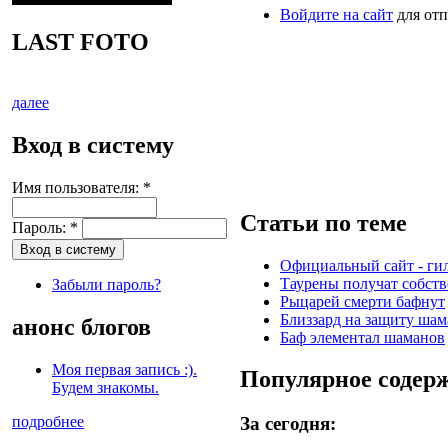
Войдите на сайт
для отп
LAST FOTO
далее
Вход в систему
Имя пользователя:
*
Статьи по теме
Пароль:
*
Официальный сайт - г
Таурены получат собств
Забыли пароль?
Рыцарей смерти бафнут
Близзард на защиту ша
анонс блогов
Баф элементал шаманов
Моя первая запись :).
Популярное содер
Будем знакомы.
подробнее
За сегодня: