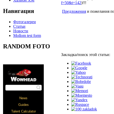
Халион ХМ
f=50&t=142
)!!!
Навигация
Предложения
и пожелания по
Фотогалереи
Статьи
Новости
Mollom test form
RANDOM FOTO
Закладка/поиск этой статьи: