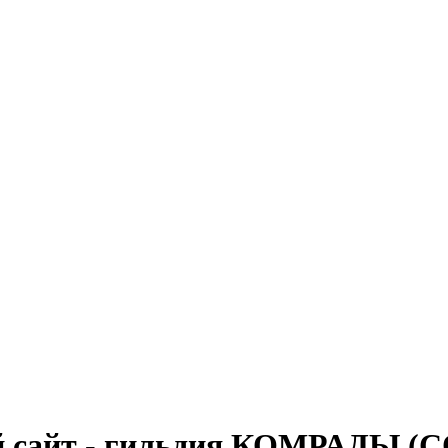
 сайт - гильдия КОМРАДЫ (C