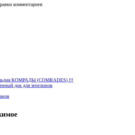
равки комментариев
ильдия КОМРАДЫ (COMRADES) !!!
енный док для зепелинов
манов
жимое