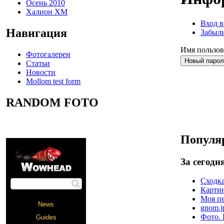
Осень 2010
Халион ХМ
Вход в
Навигация
Забыли
Имя пользов
Фотогалереи
Статьи
Новости
Mollom test form
RANDOM FOTO
Популя
За сегодн
Сходка
Карт
Моя пе
gnom.j
Фото. 