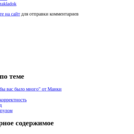
е на сайт
для отправки комментариев
по теме
бы вас было много" от Манки
корректность
д
 пулом
рное содержимое