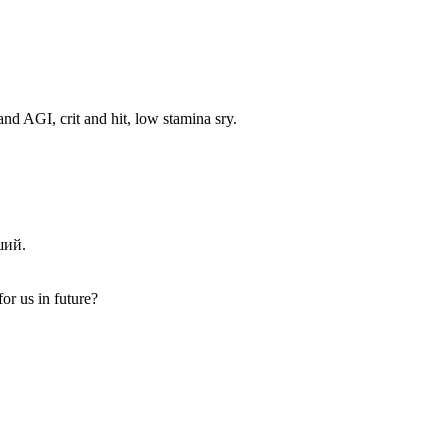
nd AGI, crit and hit, low stamina sry.
ший.
or us in future?