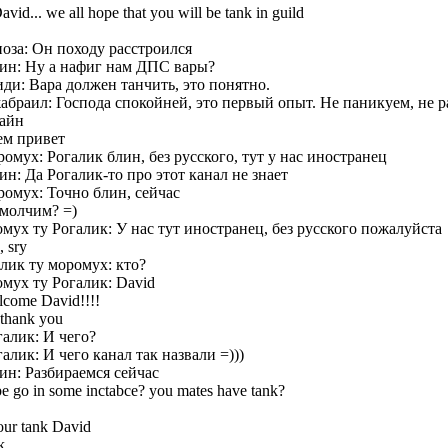
id... we all hope that you will be tank in guild
ноза: Он походу расстроился
ин: Ну а нафиг нам ДПС вары?
иди: Вара должен танчить, это понятно.
абраил: Господа спокойней, это первый опыт. Не паникуем, не ра
лайн
ем привет
омух: Рогалик блин, без русского, тут у нас иностранец
ин: Да Рогалик-то про этот канал не знает
ромух: Точно блин, сейчас
 молчим? =)
мух ту Рогалик: У нас тут иностранец, без русского пожалуйста
, sry
лик ту моромух: кто?
мух ту Рогалик: David
come David!!!!
 thank you
галик: И чего?
алик: И чего канал так назвали =)))
ин: Разбираемся сейчас
e go in some inctabce? you mates have tank?
ur tank David
...