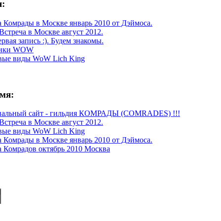
я:
 Комрады в Москве январь 2010 от Дэймоса.
Встреча в Москве август 2012.
рвая запись :). Будем знакомы.
инки WOW
вые виды WoW Lich King
емя:
альный сайт - гильдия КОМРАДЫ (COMRADES) !!!
Встреча в Москве август 2012.
вые виды WoW Lich King
 Комрады в Москве январь 2010 от Дэймоса.
а Комрадов октябрь 2010 Москва