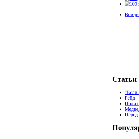
Войдит
Статьи 
"Если 
Рейд
Полит
Медве
Перед
Популя