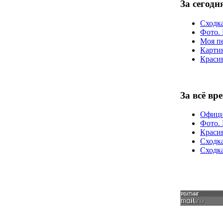
За сегодн
Сходка
Фото. 
Моя пе
Карт
Краси
За всё вр
Офици
Фото. 
Краси
Сходка
Сходк