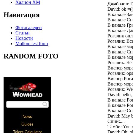
Халион ХМ
Джабраил: Dav
David: ok =((
Навигация
В канале За
В канале Сп
В канале Гр
Фотогалереи
В канале Дж
Статьи
Рогалик он
Новости
Рогалик: Вс
Mollom test form
В канале мор
В канале Сп
RANDOM FOTO
В канале мо
Рогалик: Чё
Виспер моро
Рогалик: ops
Виспер Рога
Виспер моро
Рогалик: Wel
David: hello,
В канале Ро
В канале Рог
В канале Сп
David: May b
Спин:....
Тамби: You o
David: Oh, ok