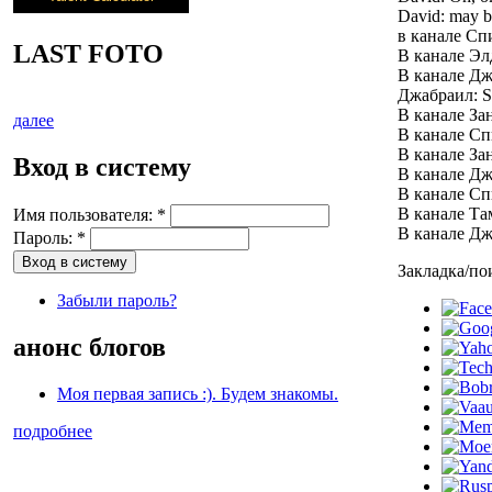
David: may be
в канале Спи
LAST FOTO
В канале Эл
В канале Дж
Джабраил: S
В канале За
далее
В канале Сп
В канале Зан
Вход в систему
В канале Джа
В канале Сп
В канале Та
Имя пользователя:
*
В канале Джа
Пароль:
*
Закладка/пои
Забыли пароль?
анонс блогов
Моя первая запись :). Будем знакомы.
подробнее