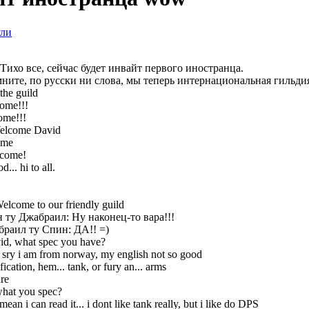
ули
 Тихо все, сейчас будет инвайт первого иностранца.
ните, по русски ни слова, мы теперь интернациональная гильдия,
the guild
ome!!!
ome!!!
elcome David
ome
come!
... hi to all.
lcome to our friendly guild
 ту Джабраил: Ну наконец-то вара!!!
раил ту Спин: ДА!! =)
d, what spec you have?
 sry i am from norway, my english not so good
ication, hem... tank, or fury an... arms
re
what you spec?
mean i can read it... i dont like tank really, but i like do DPS