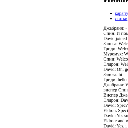
карап
статьи
Джабраил: -
Спин: И пом
David joined 
Заноза: Welc
Гриди: Welc
Муромух: W
Спин: Welc
Элдрон: Wel
David: Oh, god
Заноза: hi
Гриди: hello
Джабраил: We
виспер Спин
Виспер Джаб
Элдрон: Davi
David: Spec?
Eldron: Specif
David: Yes su
Eldron: and 
David: Yes, i 