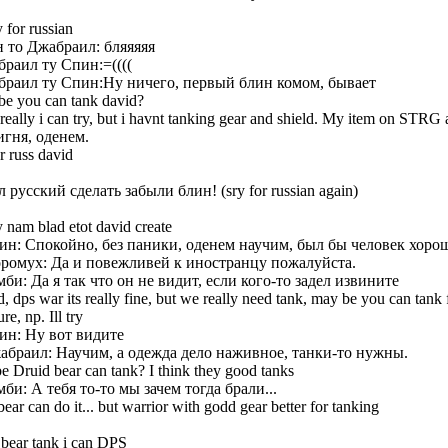
 for russian
 то Джабраил: бляяяяя
раил ту Спин:=((((
раил ту Спин:Ну ничего, первый блин комом, бывает
be you can tank david?
really i can try, but i havnt tanking gear and shield. My item on STRG a
игня, оденем.
r russ david
 русский сделать забыли блин! (sry for russian again)
nam blad etot david create
ин: Спокойно, без паники, оденем научим, был бы человек хоро
ромух: Да и повежливей к иностранцу пожалуйста.
би: Да я так что он не видит, если кого-то задел извините
 dps war its really fine, but we really need tank, may be you can tank f
re, np. Ill try
ин: Ну вот видите
абраил: Научим, а одежда дело наживное, танки-то нужны.
 Druid bear can tank? I think they good tanks
би: А тебя то-то мы зачем тогда брали...
ear can do it... but warrior with godd gear better for tanking
 bear tank i can DPS