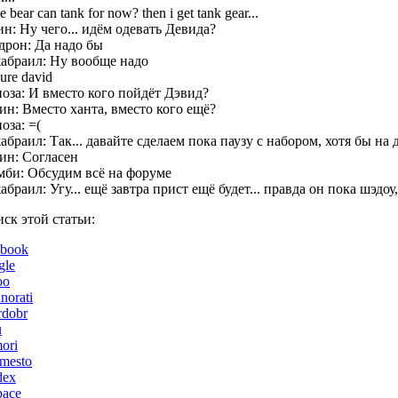
 bear can tank for now? then i get tank gear...
н: Ну чего... идём одевать Девида?
дрон: Да надо бы
абраил: Ну вообще надо
ure david
ноза: И вместо кого пойдёт Дэвид?
ин: Вместо ханта, вместо кого ещё?
оза: =(
браил: Так... давайте сделаем пока паузу с набором, хотя бы на 
ин: Согласен
мби: Обсудим всё на форуме
браил: Угу... ещё завтра прист ещё будет... правда он пока шэдоу
ск этой статьи: